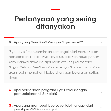
Pertanyaan yang sering
ditanyakan
Q.
Apa yang dimaksud dengan “Eye Level”?
"Eye Level" mencerminkan semangat dari pendekatan
perusahaan: Filosofi Eye Level didasarkan pada prinsip
kami bahwa siswa belajar lebih efektif jika mereka
dapat belajar berdasarkan levelnya dan instruktur kami
akan lebih memahami kebutuhan pembelajaran setiap
siswa.
Q.
Apa perbedaan program Eye Level dengan
pembelajaran di Sekolah?
Q.
Apa yang membuat Eye Level lebih unggul dari
pusat pendidikan lainnya?